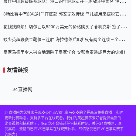
最佳中国超级联赛球队：港口的年轻球员在一场战斗中闻名 伊万放
弃了泰桑（Taishan）
3场比赛中有23张射门在底部 郭安无效传球 鸟儿被用来摆脱它
Setien痴迷于三名后卫
花钱找麻烦！切尔西以5200万美元的价格购买了菲利克斯 签了7年
并在半年内租了夏窗口
缺少英超联赛金靴位三连胜 海拉德落后6球 只有两个连续三个连续
三靴
皇家马德里令人兴奋地消除了皇家学会 安彭负责造成巨大的灾难！
友情链接
24直播网
24直播网为您独家呈现❖❖巴西VS巴拿马❖❖的全程高清免费直播，实时
更新比赛动态，支持多平台在线观看。我们为英超赛事爱好者提供最新的
比赛视频和精彩瞬间，保证您不会错过任何精彩时刻。关注24直播网，享
受高清、流畅的巴西VS巴拿马在线观赛体验，尽情感受巴西VS巴拿马赛事
的魅力！