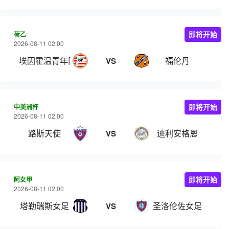
荷乙
即将开始
2026-08-11 02:00
埃因霍温青年队
福伦丹
VS
中美洲杯
即将开始
2026-08-11 02:00
路斯天使
迪利安格恩
VS
阿女甲
即将开始
2026-08-11 02:00
塔勒瑞斯女足
圣洛伦佐女足
VS