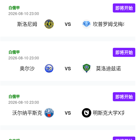
白俄甲
即将开始
2026-08-10 23:00
斯洛尼姆
坎普罗姆戈梅尔
VS
白俄甲
即将开始
2026-08-10 23:00
奥尔沙
莫洛迪兹诺
VS
白俄甲
即将开始
2026-08-10 23:00
沃尔纳平斯克
明斯克大学X实验室
VS