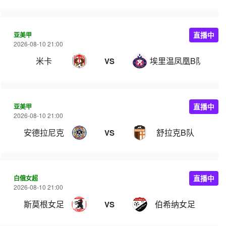
亚美甲
直播中
2026-08-10 21:00
米卡
埃里温凤凰B队
VS
亚美甲
直播中
2026-08-10 21:00
安德拉尼克
舒拉克B队
VS
白俄女超
直播中
2026-08-10 21:00
斯莫根女足
伯希纳女足
VS