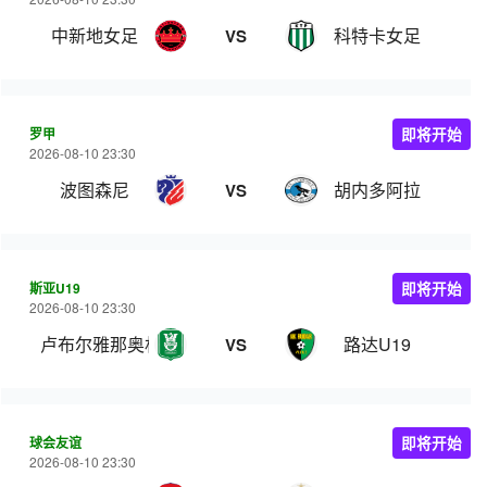
中新地女足
科特卡女足
VS
罗甲
即将开始
2026-08-10 23:30
波图森尼
胡内多阿拉
VS
斯亚U19
即将开始
2026-08-10 23:30
卢布尔雅那奥林匹亚U19
路达U19
VS
球会友谊
即将开始
2026-08-10 23:30