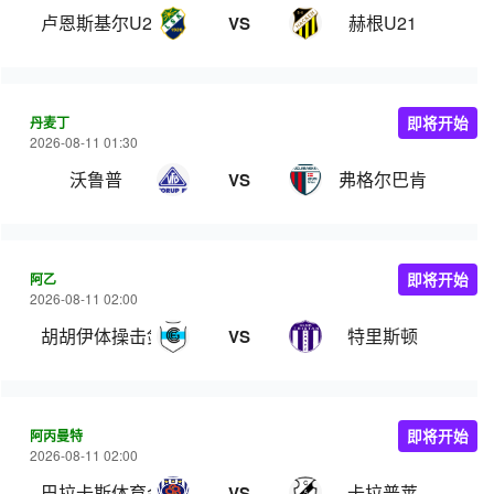
卢恩斯基尔U21
赫根U21
VS
丹麦丁
即将开始
2026-08-11 01:30
沃鲁普
弗格尔巴肯
VS
阿乙
即将开始
2026-08-11 02:00
胡胡伊体操击剑竞技
特里斯顿
VS
阿丙曼特
即将开始
2026-08-11 02:00
巴拉卡斯体育会
卡拉普莱
VS