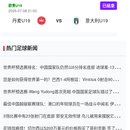
欧青U19
已结束
2026-07-08 21:00
丹麦U19
意大利U19
VS
热门足球新闻
世界杯预选赛排名：中国国家队仍然以6分排名底部 进球差-13令人
震惊
您是如何获得世界第一的？巴西1-4阿根廷：Vinicius 0射击90分钟
内
世界杯预选赛-Wang Yudong首次亮相 中国国家足球队错过了世界
杯0-2
最佳中国超级联赛球队：港口的年轻球员在一场战斗中闻名 伊万放
弃了泰桑（Taishan）
3场比赛中有23张射门在底部 郭安无效传球 鸟儿被用来摆脱它
Setien痴迷于三名后卫
花钱找麻烦！切尔西以5200万美元的价格购买了菲利克斯 签了7年