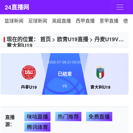
24直播网
篮球新闻
足球新闻
英超直播
西甲直播
意甲直播
德甲
现在的位置：
首页
>
欧青U19直播
>
丹麦U19VS
意大利U19
2026-07-08 21:00:00
已结束
VS
丹麦U19
意大利U19
咪咕直播
热门推荐
免费直播
直播
源：
腾讯体育