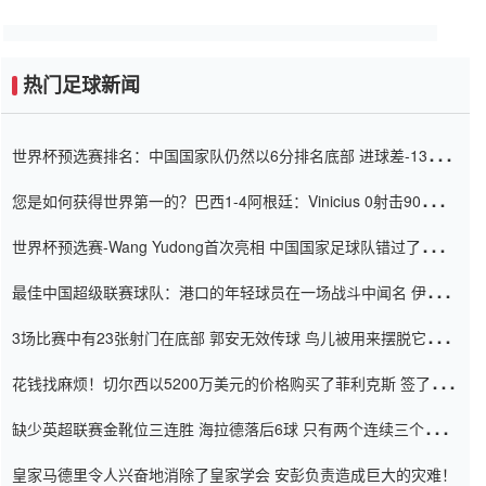
热门足球新闻
世界杯预选赛排名：中国国家队仍然以6分排名底部 进球差-13令人
震惊
您是如何获得世界第一的？巴西1-4阿根廷：Vinicius 0射击90分钟
内
世界杯预选赛-Wang Yudong首次亮相 中国国家足球队错过了世界
杯0-2
最佳中国超级联赛球队：港口的年轻球员在一场战斗中闻名 伊万放
弃了泰桑（Taishan）
3场比赛中有23张射门在底部 郭安无效传球 鸟儿被用来摆脱它
Setien痴迷于三名后卫
花钱找麻烦！切尔西以5200万美元的价格购买了菲利克斯 签了7年
并在半年内租了夏窗口
缺少英超联赛金靴位三连胜 海拉德落后6球 只有两个连续三个连续
三靴
皇家马德里令人兴奋地消除了皇家学会 安彭负责造成巨大的灾难！