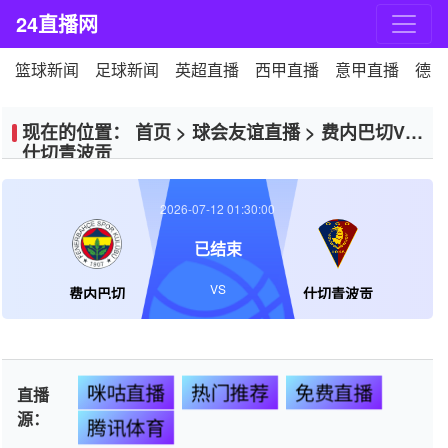
24直播网
篮球新闻
足球新闻
英超直播
西甲直播
意甲直播
德甲
现在的位置：
首页
>
球会友谊直播
>
费内巴切VS
什切青波贡
2026-07-12 01:30:00
已结束
VS
费内巴切
什切青波贡
咪咕直播
热门推荐
免费直播
直播
源：
腾讯体育