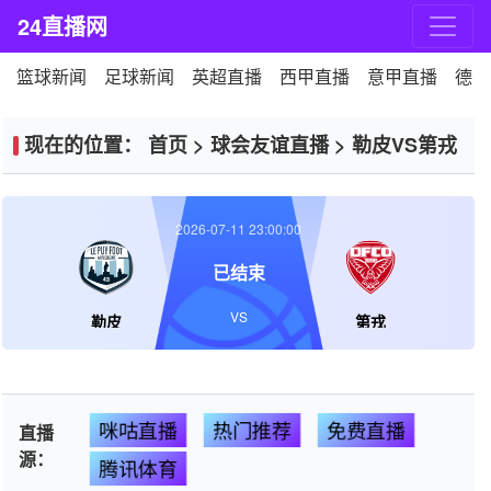
24直播网
篮球新闻
足球新闻
英超直播
西甲直播
意甲直播
德甲
现在的位置：
首页
>
球会友谊直播
>
勒皮VS第戎
2026-07-11 23:00:00
已结束
VS
勒皮
第戎
咪咕直播
热门推荐
免费直播
直播
源：
腾讯体育