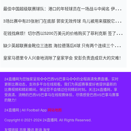
杯0-2
最佳中国超级联赛球队：港口的年轻球员在一场战斗中闻名 伊万放
弃了泰桑（Taishan）
3场比赛中有23张射门在底部 郭安无效传球 鸟儿被用来摆脱它
Setien痴迷于三名后卫
花钱找麻烦！切尔西以5200万美元的价格购买了菲利克斯 签了7年
并在半年内租了夏窗口
缺少英超联赛金靴位三连胜 海拉德落后6球 只有两个连续三个连续
三靴
皇家马德里令人兴奋地消除了皇家学会 安彭负责造成巨大的灾难！
24直播网为您独家呈现❖❖巴西VS巴拿马❖❖的全程高清免费直播，实时
更新比赛动态，支持多平台在线观看。我们为英超赛事爱好者提供最新的
比赛视频和精彩瞬间，保证您不会错过任何精彩时刻。关注24直播网，享
受高清、流畅的巴西VS巴拿马在线观赛体验，尽情感受巴西VS巴拿马赛事
的魅力！
24直播网 | All Football App
网站地图
Copyright © 2021-2024 24直播网. All Rights Reserved.
友情链接
百度
腾讯
新浪
淘宝