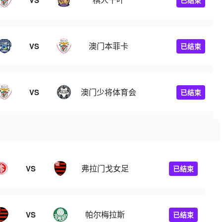
VS
已结束
澳门本菲卡
VS
已结束
澳门少将体育会
VS
已结束
弗拉门戈女足
VS
已结束
帕尔梅拉斯
VS
已结束