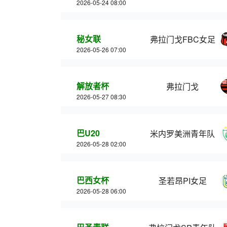
2026-05-24 08:00
秘女联
弗拉门戈FBC女足
2026-05-26 07:00
解放者杯
弗拉门戈
2026-05-27 08:30
巴U20
米内罗美洲青年队
2026-05-28 02:00
巴西女杯
圣若昂PI女足
2026-05-28 06:00