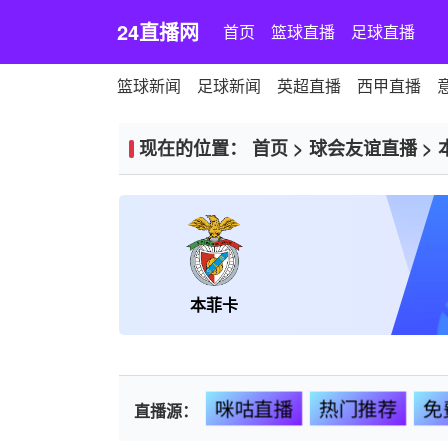
24直播网
首页
篮球直播
足球直播
篮球新闻
足球新闻
英超直播
西甲直播
现在的位置：
首页
>
球会友谊直播
>
本菲卡
咪咕直播
热门推荐
免
直播源：