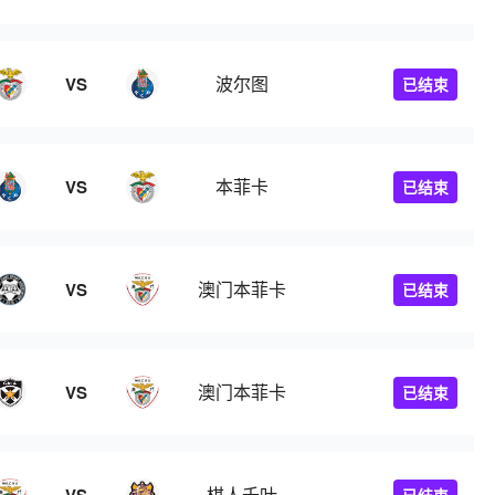
波尔图
VS
已结束
本菲卡
VS
已结束
澳门本菲卡
VS
已结束
澳门本菲卡
VS
已结束
棋人千叶