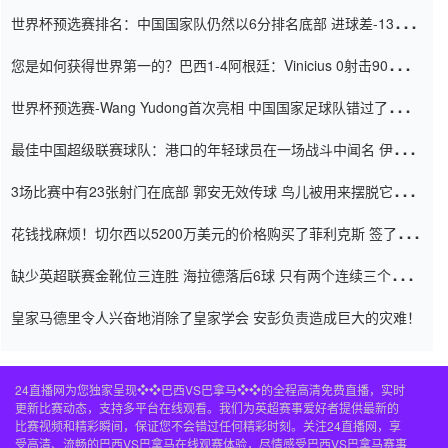
世界杯预选赛排名：中国国家队仍然以6分排名底部 进球差-13令人
震惊
您是如何获得世界第一的？巴西1-4阿根廷：Vinicius 0射击90分钟
内
世界杯预选赛-Wang Yudong首次亮相 中国国家足球队错过了世界
杯0-2
最佳中国超级联赛球队：港口的年轻球员在一场战斗中闻名 伊万放
弃了泰桑（Taishan）
3场比赛中有23张射门在底部 郭安无效传球 鸟儿被用来摆脱它
Setien痴迷于三名后卫
花钱找麻烦！切尔西以5200万美元的价格购买了菲利克斯 签了7年
并在半年内租了夏窗口
缺少英超联赛金靴位三连胜 海拉德落后6球 只有两个连续三个连续
三靴
皇家马德里令人兴奋地消除了皇家学会 安彭负责造成巨大的灾难！
24直播网为您独家呈现❖❖巴西VS巴拿马❖❖的全程高清免费直播，实时
更新比赛动态，支持多平台在线观看。我们为英超赛事爱好者提供最新的
比赛视频和精彩瞬间，保证您不会错过任何精彩时刻。关注24直播网，享
受高清、流畅的巴西VS巴拿马在线观赛体验，尽情感受巴西VS巴拿马赛事