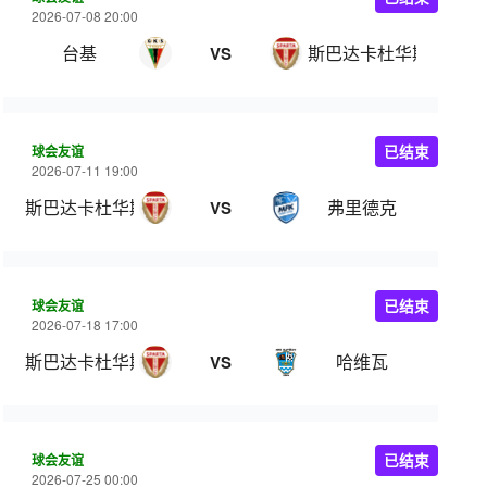
2026-07-08 20:00
台基
斯巴达卡杜华斯
VS
球会友谊
已结束
2026-07-11 19:00
斯巴达卡杜华斯
弗里德克
VS
球会友谊
已结束
2026-07-18 17:00
斯巴达卡杜华斯
哈维瓦
VS
球会友谊
已结束
2026-07-25 00:00