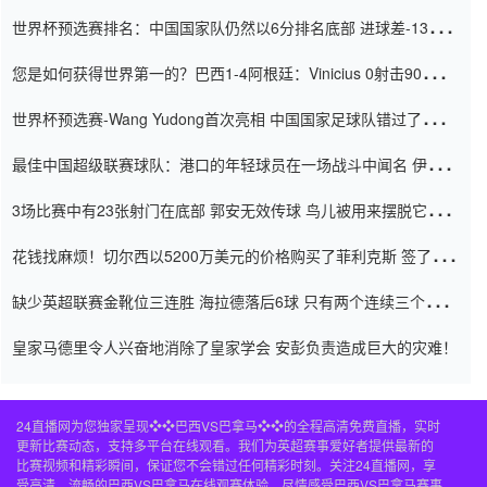
世界杯预选赛排名：中国国家队仍然以6分排名底部 进球差-13令人
震惊
您是如何获得世界第一的？巴西1-4阿根廷：Vinicius 0射击90分钟
内
世界杯预选赛-Wang Yudong首次亮相 中国国家足球队错过了世界
杯0-2
最佳中国超级联赛球队：港口的年轻球员在一场战斗中闻名 伊万放
弃了泰桑（Taishan）
3场比赛中有23张射门在底部 郭安无效传球 鸟儿被用来摆脱它
Setien痴迷于三名后卫
花钱找麻烦！切尔西以5200万美元的价格购买了菲利克斯 签了7年
并在半年内租了夏窗口
缺少英超联赛金靴位三连胜 海拉德落后6球 只有两个连续三个连续
三靴
皇家马德里令人兴奋地消除了皇家学会 安彭负责造成巨大的灾难！
24直播网为您独家呈现❖❖巴西VS巴拿马❖❖的全程高清免费直播，实时
更新比赛动态，支持多平台在线观看。我们为英超赛事爱好者提供最新的
比赛视频和精彩瞬间，保证您不会错过任何精彩时刻。关注24直播网，享
受高清、流畅的巴西VS巴拿马在线观赛体验，尽情感受巴西VS巴拿马赛事