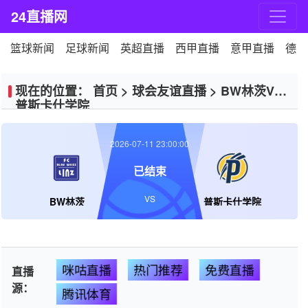
24直播网
篮球新闻
足球新闻
英超直播
西甲直播
意甲直播
德甲
现在的位置：
首页
>
球会友谊直播
>
BW林茨VS
普斯卡什学院
2026-07-11 23:00:00
已结束
VS
BW林茨
普斯卡什学院
咪咕直播
热门推荐
免费直播
直播
源：
腾讯体育